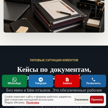
ТИПОВЫЕ СИТУАЦИИ КЛИЕНТОВ
Кейсы по документам,
проверкам и запуску бизнеса
WhatsApp
Telegram
Заявка
Позвонить
Без имен и fake-отзывов. Это обезличенные рабочие
ситуации, близкие к запросу «Документы при открытии
Cookie помогают сайту и формам работать корректно.
Для статистики посещений используем
Отклонить
Принять
в 2026 для пиццерии»: с чем приходят владельцы, что
Яндекс.Метрику.
Политика