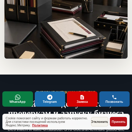
ТИПОВЫЕ СИТУАЦИИ КЛИЕНТОВ
Кейсы по документам,
WhatsApp
Telegram
Заявка
Позвонить
проверкам и запуску бизнеса
Cookie помогают сайту и формам работать корректно.
Для статистики посещений используем
Отклонить
Принять
Яндекс.Метрику.
Политика
Без имен и fake-отзывов. Это обезличенные рабочие