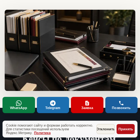
WhatsApp
Telegram
Заявка
Позвонить
Cookie помогают сайту и формам работать корректно.
ТИПОВЫЕ СИТУАЦИИ КЛИЕНТОВ
Для статистики посещений используем
Отклонить
Принять
Яндекс.Метрику.
Политика
Кейсы по документам,