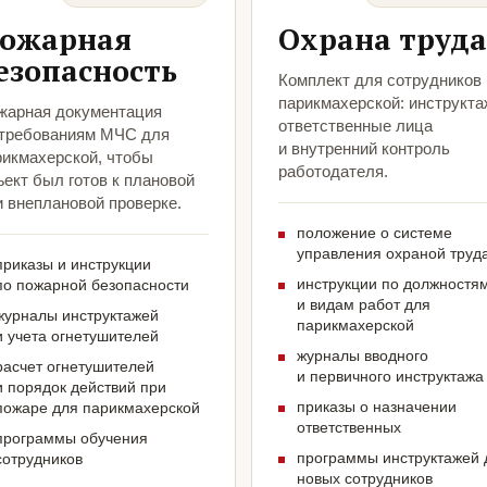
ожарная
Охрана труда
езопасность
Комплект для сотрудников
парикмахерской: инструкта
жарная документация
ответственные лица
 требованиям МЧС для
и внутренний контроль
рикмахерской, чтобы
работодателя.
ект был готов к плановой
и внеплановой проверке.
положение о системе
управления охраной труд
приказы и инструкции
инструкции по должностя
по пожарной безопасности
и видам работ для
журналы инструктажей
парикмахерской
и учета огнетушителей
журналы вводного
расчет огнетушителей
и первичного инструктажа
и порядок действий при
приказы о назначении
пожаре для парикмахерской
ответственных
программы обучения
программы инструктажей 
сотрудников
новых сотрудников