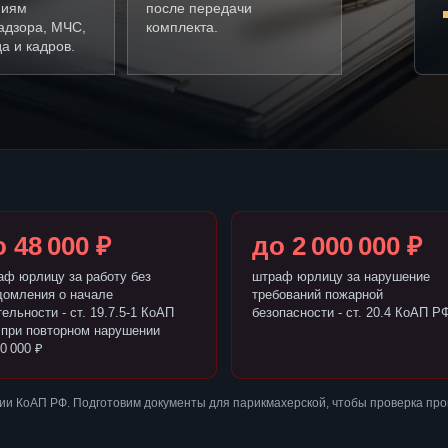
ниям
после передачи
адзора, МЧС,
комплекта.
а и кадров.
 48 000 ₽
до 2 000 000 ₽
аф юрлицу за работу без
штраф юрлицу за нарушение
домления о начале
требований пожарной
ельности - ст. 19.7.5-1 КоАП
безопасности - ст. 20.4 КоАП Р
 при повторном нарушении
0 000 ₽
ии КоАП РФ. Подготовим документы для парикмахерской, чтобы проверка пр