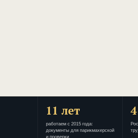
11 лет
4
работаем с 2015 года:
Рос
документы для парикмахерской
тру
и проверки