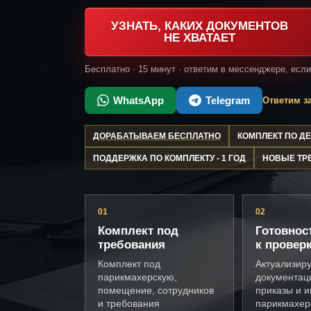
УЗНАТЬ, КАКИХ ДОКУМЕНТОВ
НЕ ХВАТАЕТ
Бесплатно · 15 минут · ответим в мессенджере, есл
WhatsApp
Telegram
Ответим за
ДОРАБАТЫВАЕМ БЕСПЛАТНО
КОМПЛЕКТ ПО 
ПОДДЕРЖКА ПО КОМПЛЕКТУ - 1 ГОД
НОВЫЕ ТР
01
02
Комплект под
Готовнос
требования
к провер
Комплект под
Актуализир
парикмахерскую,
документац
помещение, сотрудников
приказы и и
и требования
парикмахер