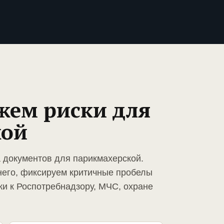
жем риски для
кой
а документов для парикмахерской.
него, фиксируем критичные пробелы
ки к Роспотребнадзору, МЧС, охране