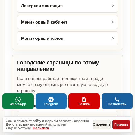
Лазерная эпиляция
Маникюрный кабинет
Маникюрный салон
Городские страницы по этому
направлению
Если объект работает в конкретном городе,
можно сразу открыть релевантную городскую
страницу.
WhatsApp
Telegram
Заявка
Позвонить
Парикмахерская в Москве
Cookie помогают сайту и формам работать корректно.
Парикмахерская в Санкт-Петербурге
Для статистики посещений используем
Отклонить
Принять
Яндекс.Метрику.
Политика