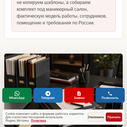
не копируем шаблоны, а собираем
комплект под маникюрный салон,
фактическую модель работы, сотрудников,
помещение и требования по России.
WhatsApp
Telegram
Заявка
Позвонить
Cookie помогают сайту и формам работать корректно.
Для статистики посещений используем
Отклонить
Принять
Яндекс.Метрику.
Политика