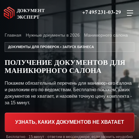
ДОКУМЕНТ
+7 495 231-03-29
ЭКСПЕРТ
Главная
Нужные документы в 2026
Маникюрного салона
ДОКУМЕНТЫ ДЛЯ ПРОВЕРОК • ЗАПУСК БИЗНЕСА
ПОЛУЧЕНИЕ ДОКУМЕНТОВ ДЛЯ
МАНИКЮРНОГО САЛОНА
Покажем обязательный перечень для маникюрного салона
и разложим его по ведомствам. Бесплатно покажем, каких
документов не хватает, и назовём точную цену комплекта -
за 15 минут.
УЗНАТЬ, КАКИХ ДОКУМЕНТОВ НЕ ХВАТАЕТ
Бесплатно · 15 минут · ответим в мессенджере, если звонить неудобно