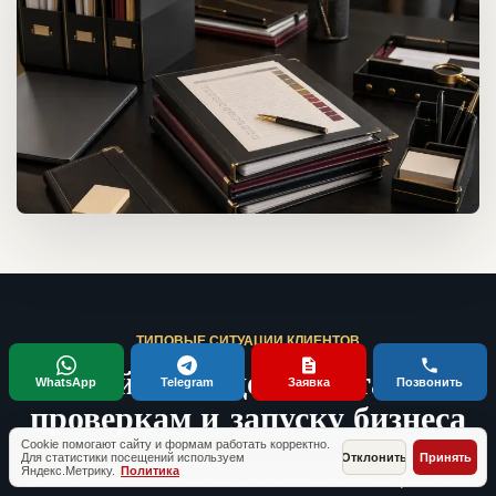
ТИПОВЫЕ СИТУАЦИИ КЛИЕНТОВ
Кейсы по документам,
WhatsApp
Telegram
Заявка
Позвонить
проверкам и запуску бизнеса
Cookie помогают сайту и формам работать корректно.
Для статистики посещений используем
Отклонить
Принять
Яндекс.Метрику.
Политика
Без имен и fake-отзывов. Это обезличенные рабочие