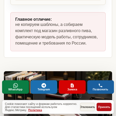
Главное отличие:
не копируем шаблоны, а собираем
комплект под магазин разливного пива,
фактическую модель работы, сотрудников,
помещение и требования по России.
WhatsApp
Telegram
Заявка
Позвонить
Cookie помогают сайту и формам работать корректно.
Для статистики посещений используем
Отклонить
Принять
Яндекс.Метрику.
Политика