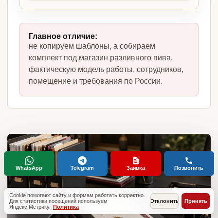
Главное отличие:
не копируем шаблоны, а собираем
комплект под магазин разливного пива,
фактическую модель работы, сотрудников,
помещение и требования по России.
WhatsApp
Telegram
Заявка
Позвонить
Cookie помогают сайту и формам работать корректно.
Для статистики посещений используем
Отклонить
Принять
Яндекс.Метрику.
Политика