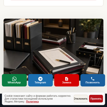
WhatsApp
Telegram
Заявка
Позвонить
Cookie помогают сайту и формам работать корректно.
Для статистики посещений используем
Отклонить
Принять
Яндекс.Метрику.
Политика