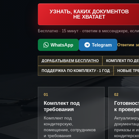
УЗНАТЬ, КАКИХ ДОКУМЕНТОВ
НЕ ХВАТАЕТ
Бесплатно · 15 минут · ответим в мессенджере, есл
WhatsApp
Telegram
Ответим за
ДОРАБАТЫВАЕМ БЕСПЛАТНО
КОМПЛЕКТ ПО 
ПОДДЕРЖКА ПО КОМПЛЕКТУ - 1 ГОД
НОВЫЕ ТР
01
02
Комплект под
Готовнос
требования
к провер
Комплект под
Актуализир
кондитерскую,
документац
помещение, сотрудников
приказы и и
и требования
кондитерск