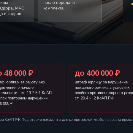
ниям
после передачи
адзора, МЧС,
комплекта.
а и кадров.
 48 000 ₽
до 400 000 ₽
аф юрлицу за работу без
штраф юрлицу за нарушение
домления о начале
пожарного режима в условиях
ельности - ст. 19.7.5-1 КоАП
особого противопожарного режи
 при повторном нарушении
ст. 20.4 ч. 2 КоАП РФ
0 000 ₽
ии КоАП РФ. Подготовим документы для кондитерской, чтобы проверка прошл