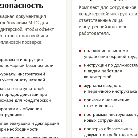
езопасность
Комплект для сотрудников
кондитерской: инструктажи
жарная документация
ответственные лица
 требованиям МЧС для
и внутренний контроль
ндитерской, чтобы объект
работодателя.
 готов к плановой или
еплановой проверке.
положение о системе
управления охраной труд
приказы и инструкции
инструкции по должностя
по пожарной безопасности
и видам работ для
журналы инструктажей
кондитерской
и учета огнетушителей
журналы вводного
расчет огнетушителей
и первичного инструктажа
и порядок действий при
приказы о назначении
пожаре для кондитерской
ответственных
программы обучения
программы инструктажей 
сотрудников
новых сотрудников
план эвакуации и декларация
проверка обязательных
при необходимости
документов работодателя
консультация по замечаниям