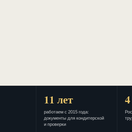
11 лет
4
работаем с 2015 года:
Рос
документы для кондитерской
тру
и проверки