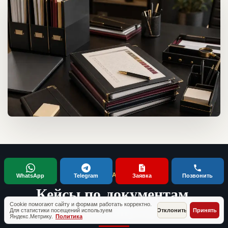
ТИПОВЫЕ СИТУАЦИИ КЛИЕНТОВ
WhatsApp
Telegram
Заявка
Позвонить
Кейсы по документам,
проверкам и запуску бизнеса
Cookie помогают сайту и формам работать корректно.
Для статистики посещений используем
Отклонить
Принять
Яндекс.Метрику.
Политика