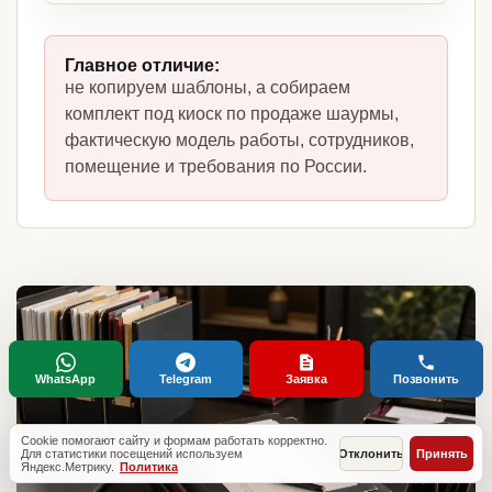
Главное отличие:
не копируем шаблоны, а собираем
комплект под киоск по продаже шаурмы,
фактическую модель работы, сотрудников,
помещение и требования по России.
WhatsApp
Telegram
Заявка
Позвонить
Cookie помогают сайту и формам работать корректно.
Для статистики посещений используем
Отклонить
Принять
Яндекс.Метрику.
Политика