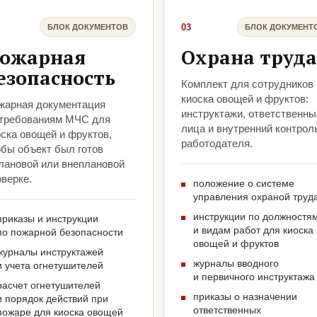
03
БЛОК ДОКУМЕНТОВ
БЛОК ДОКУМЕНТ
ожарная
Охрана труда
езопасность
Комплект для сотрудников
киоска овощей и фруктов:
жарная документация
инструктажи, ответственны
 требованиям МЧС для
лица и внутренний контрол
ска овощей и фруктов,
работодателя.
обы объект был готов
плановой или внеплановой
верке.
положение о системе
управления охраной труд
инструкции по должностя
приказы и инструкции
и видам работ для киоска
по пожарной безопасности
овощей и фруктов
журналы инструктажей
журналы вводного
и учета огнетушителей
и первичного инструктажа
расчет огнетушителей
приказы о назначении
и порядок действий при
ответственных
пожаре для киоска овощей