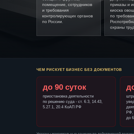
помещение, сотрудников
приказы и и
и требования
киоска ово
контролирующих органов
по требова
по России.
Роспотребн
охраны труд
ЧЕМ РИСКУЕТ БИЗНЕС БЕЗ ДОКУМЕНТОВ
до 90 суток
до
приостановка деятельности
штр
по решению суда - ст. 6.3, 14.43,
уве
5.27.1, 20.4 КоАП РФ
деят
РФ,
до 6