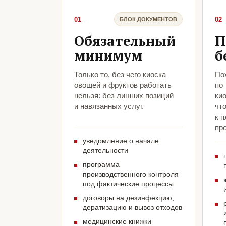
01
02
БЛОК ДОКУМЕНТОВ
Обязательный
П
минимум
б
Только то, без чего киоска
По
овощей и фруктов работать
по
нельзя: без лишних позиций
кио
и навязанных услуг.
чт
к 
про
уведомление о начале
деятельности
программа
производственного контроля
под фактические процессы
договоры на дезинфекцию,
дератизацию и вывоз отходов
медицинские книжки