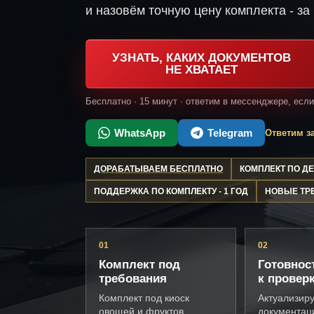
и назовём точную цену комплекта - за 
УЗНАТЬ, КАКИХ ДОКУМЕНТОВ
НЕ ХВАТАЕТ
Бесплатно · 15 минут · ответим в мессенджере, есл
WhatsApp
Telegram
Ответим за
ДОРАБАТЫВАЕМ БЕСПЛАТНО
КОМПЛЕКТ ПО 
ПОДДЕРЖКА ПО КОМПЛЕКТУ - 1 ГОД
НОВЫЕ ТР
01
02
Комплект под
Готовнос
требования
к провер
Комплект под киоск
Актуализир
овощей и фруктов,
документац