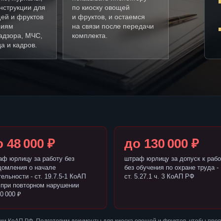
нструкции для
по киоску овощей
щей и фруктов
и фруктов, и остаемся
ниям
на связи после передачи
адзора, МЧС,
комплекта.
а и кадров.
 48 000 ₽
до 130 000 ₽
аф юрлицу за работу без
штраф юрлицу за допуск к рабо
домления о начале
без обучения по охране труда -
ельности - ст. 19.7.5-1 КоАП
ст. 5.27.1 ч. 3 КоАП РФ
 при повторном нарушении
0 000 ₽