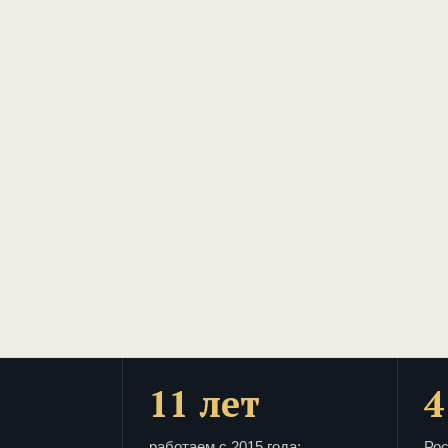
11 лет
4
работаем с 2015 года:
Рос