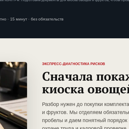
и КоАП РФ. Подготовим документы для киоска овощей и фруктов, чтобы про
тно · 15 минут · без обязательств
ЭКСПРЕСС-ДИАГНОСТИКА РИСКОВ
Сначала пока
киоска овоще
Разбор нужен до покупки комплект
и фруктов. Мы отделяем обязатель
пробелы и даем понятный порядок 
охране труда и кадровой проверке.