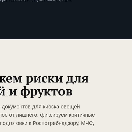
верка прошла без предписаний и штрафов.
жем риски для
й и фруктов
а документов для киоска овощей
ное от лишнего, фиксируем критичные
подготовки к Роспотребнадзору, МЧС,