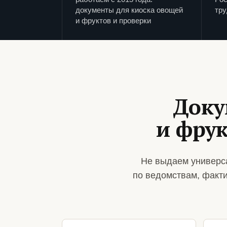
документы для киоска овощей
тру
и фруктов и проверки
Доку
и фрук
Не выдаем универс
по ведомствам, факт