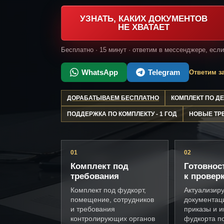
УЗНАТЬ, КАКИХ ДОКУМЕНТОВ
НЕ ХВАТАЕТ
Бесплатно · 15 минут · ответим в мессенджере, есл
WhatsApp
Telegram
Ответим за
ДОРАБАТЫВАЕМ БЕСПЛАТНО
КОМПЛЕКТ ПО 
ПОДДЕРЖКА ПО КОМПЛЕКТУ - 1 ГОД
НОВЫЕ ТР
01
02
Комплект под
Готовнос
требования
к провер
Комплект под фудкорт,
Актуализир
помещение, сотрудников
документац
и требования
приказы и и
контролирующих органов
фудкорта п