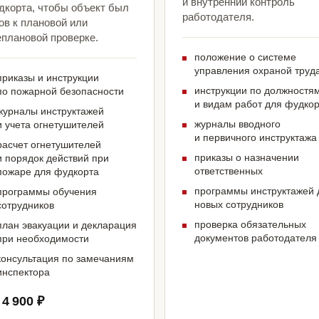
и внутренний контроль
дкорта, чтобы объект был
работодателя.
ов к плановой или
еплановой проверке.
положение о системе
управления охраной труд
приказы и инструкции
инструкции по должностя
по пожарной безопасности
и видам работ для фудко
журналы инструктажей
журналы вводного
и учета огнетушителей
и первичного инструктажа
расчет огнетушителей
приказы о назначении
и порядок действий при
ответственных
пожаре для фудкорта
программы инструктажей 
программы обучения
новых сотрудников
сотрудников
проверка обязательных
план эвакуации и декларация
документов работодателя
при необходимости
консультация по замечаниям
инспектора
 4 900 ₽