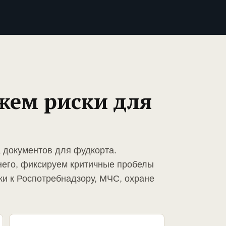
жем риски для
а документов для фудкорта.
него, фиксируем критичные пробелы
ки к Роспотребнадзору, МЧС, охране