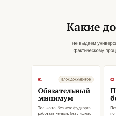
Какие д
Не выдаем универса
фактическому проц
01
02
БЛОК ДОКУМЕНТОВ
Обязательный
П
минимум
б
Только то, без чего фудкорта
По
работать нельзя: без лишних
по