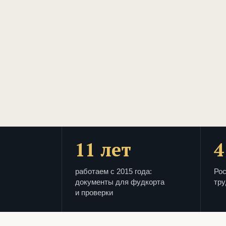
11 лет
4
работаем с 2015 года:
Рос
документы для фудкорта
тру
и проверки