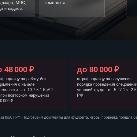
адзора, МЧС,
комплекта.
а и кадров.
 48 000 ₽
до 80 000 ₽
аф юрлицу за работу без
штраф юрлицу за нарушение
домления о начале
порядка проведения спецоценк
ельности - ст. 19.7.5-1 КоАП
условий труда - ст. 5.27.1 ч. 2 
 при повторном нарушении
РФ
0 000 ₽
ии КоАП РФ. Подготовим документы для фудкорта, чтобы проверка прошла б