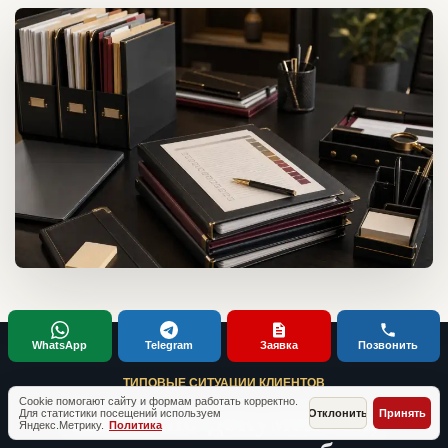
WhatsApp
Telegram
Заявка
Позвонить
ТИПОВЫЕ СИТУАЦИИ КЛИЕНТОВ
Cookie помогают сайту и формам работать корректно.
Кейсы по документам,
Для статистики посещений используем
Отклонить
Принять
Яндекс.Метрику.
Политика