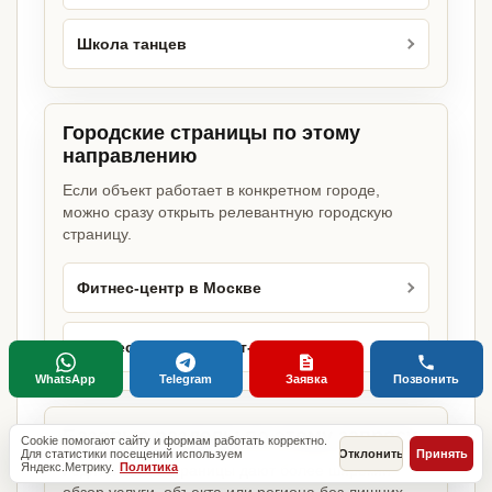
Школа танцев
Городские страницы по этому
направлению
Если объект работает в конкретном городе,
можно сразу открыть релевантную городскую
страницу.
Фитнес-центр в Москве
Фитнес-центр в Санкт-Петербурге
WhatsApp
Telegram
Заявка
Позвонить
Базовые разделы по этому запросу
Cookie помогают сайту и формам работать корректно.
Для статистики посещений используем
Отклонить
Принять
Яндекс.Метрику.
Политика
Родительские страницы дают более широкий