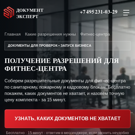
ДОКУМЕНТ
+7 495 231-03-29
ЭКСПЕРТ
Главная
Какие разрешения нужны
Фитнес-центра
ДОКУМЕНТЫ ДЛЯ ПРОВЕРОК • ЗАПУСК БИЗНЕСА
ПОЛУЧЕНИЕ РАЗРЕШЕНИЙ ДЛЯ
ФИТНЕС-ЦЕНТРА
Соберем разрешительные документы для фитнес-центра
по санитарному, пожарному и кадровому блокам. Бесплатно
покажем, каких документов не хватает, и назовём точную
цену комплекта - за 15 минут.
УЗНАТЬ, КАКИХ ДОКУМЕНТОВ НЕ ХВАТАЕТ
Бесплатно · 15 минут · ответим в мессенджере, если звонить неудобно