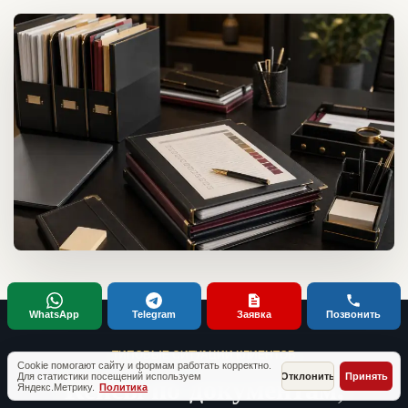
WhatsApp
Telegram
Заявка
Позвонить
ТИПОВЫЕ СИТУАЦИИ КЛИЕНТОВ
Cookie помогают сайту и формам работать корректно.
Кейсы по документам,
Для статистики посещений используем
Отклонить
Принять
Яндекс.Метрику.
Политика