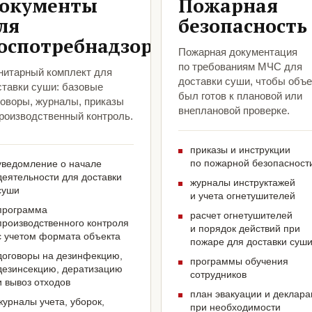
окументы
Пожарная
ля
безопасность
оспотребнадзора
Пожарная документация
по требованиям МЧС для
нитарный комплект для
доставки суши, чтобы объе
ставки суши: базовые
был готов к плановой или
говоры, журналы, приказы
внеплановой проверке.
производственный контроль.
приказы и инструкции
по пожарной безопасност
уведомление о начале
деятельности для доставки
журналы инструктажей
суши
и учета огнетушителей
программа
расчет огнетушителей
производственного контроля
и порядок действий при
с учетом формата объекта
пожаре для доставки суш
договоры на дезинфекцию,
программы обучения
дезинсекцию, дератизацию
сотрудников
и вывоз отходов
план эвакуации и деклар
журналы учета, уборок,
при необходимости