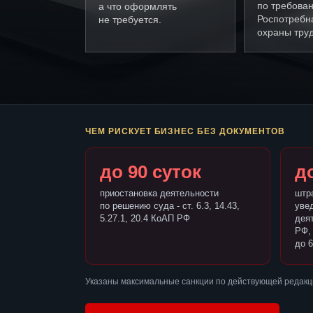
по требова
а что оформлять
Роспотребн
не требуется.
охраны труд
ЧЕМ РИСКУЕТ БИЗНЕС БЕЗ ДОКУМЕНТОВ
до 90 суток
до
приостановка деятельности
штр
по решению суда - ст. 6.3, 14.43,
уве
5.27.1, 20.4 КоАП РФ
деят
РФ,
до 6
Указаны максимальные санкции по действующей редакци