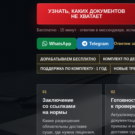
УЗНАТЬ, КАКИХ ДОКУМЕНТОВ
НЕ ХВАТАЕТ
Бесплатно · 15 минут · ответим в мессенджере, есл
WhatsApp
Telegram
Ответим за
ДОРАБАТЫВАЕМ БЕСПЛАТНО
КОМПЛЕКТ ПО 
ПОДДЕРЖКА ПО КОМПЛЕКТУ - 1 ГОД
НОВЫЕ ТР
01
02
Заключение
Готовнос
со ссылками
к провер
на нормы
Актуализир
документац
Какие разрешения
приказы и и
обязательны доставке
доставки с
суши, где нужна лицензия,