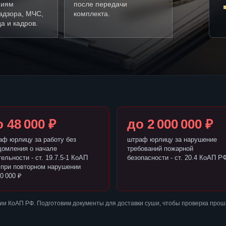
ниям
после передачи
адзора, МЧС,
комплекта.
а и кадров.
 48 000 ₽
до 2 000 000 ₽
аф юрлицу за работу без
штраф юрлицу за нарушение
домления о начале
требований пожарной
ельности - ст. 19.7.5-1 КоАП
безопасности - ст. 20.4 КоАП Р
 при повторном нарушении
0 000 ₽
и КоАП РФ. Подготовим документы для доставки суши, чтобы проверка прош