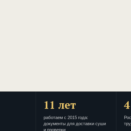
11 лет
4
работаем с 2015 года:
Рос
документы для доставки суши
тру
и проверки