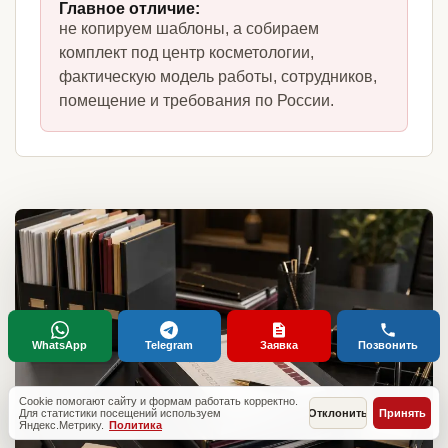
Главное отличие:
не копируем шаблоны, а собираем
комплект под центр косметологии,
фактическую модель работы, сотрудников,
помещение и требования по России.
WhatsApp
Telegram
Заявка
Позвонить
Cookie помогают сайту и формам работать корректно.
Для статистики посещений используем
Отклонить
Принять
Яндекс.Метрику.
Политика