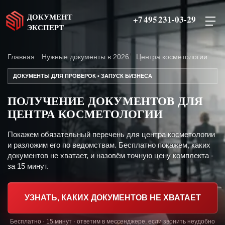
ДОКУМЕНТ
+7 495 231-03-29
ЭКСПЕРТ
Главная
Нужные документы в 2026
Центра косметологии
ДОКУМЕНТЫ ДЛЯ ПРОВЕРОК • ЗАПУСК БИЗНЕСА
ПОЛУЧЕНИЕ ДОКУМЕНТОВ ДЛЯ
ЦЕНТРА КОСМЕТОЛОГИИ
Покажем обязательный перечень для центра косметологии
и разложим его по ведомствам. Бесплатно покажем, каких
документов не хватает, и назовём точную цену комплекта -
за 15 минут.
УЗНАТЬ, КАКИХ ДОКУМЕНТОВ НЕ ХВАТАЕТ
Бесплатно · 15 минут · ответим в мессенджере, если звонить неудобно