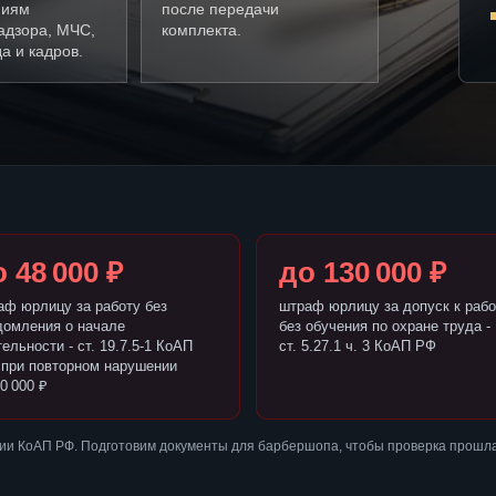
ниям
после передачи
адзора, МЧС,
комплекта.
а и кадров.
 48 000 ₽
до 130 000 ₽
аф юрлицу за работу без
штраф юрлицу за допуск к рабо
домления о начале
без обучения по охране труда -
ельности - ст. 19.7.5-1 КоАП
ст. 5.27.1 ч. 3 КоАП РФ
 при повторном нарушении
0 000 ₽
ии КоАП РФ. Подготовим документы для барбершопа, чтобы проверка прошла