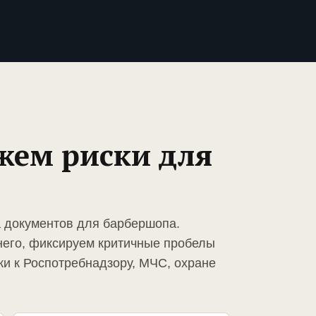
жем риски для
а документов для барбершопа.
него, фиксируем критичные пробелы
ки к Роспотребнадзору, МЧС, охране