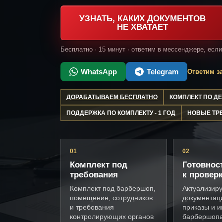
УЗНАТЬ, КАКИХ ДОКУМЕНТОВ
НЕ ХВАТАЕТ
Бесплатно · 15 минут · ответим в мессенджере, есл
WhatsApp
Telegram
Ответим за
ДОРАБАТЫВАЕМ БЕСПЛАТНО
КОМПЛЕКТ ПО 
ПОДДЕРЖКА ПО КОМПЛЕКТУ - 1 ГОД
НОВЫЕ ТР
01
02
Комплект под
Готовнос
требования
к провер
Комплект под барбершоп,
Актуализир
помещение, сотрудников
документац
и требования
приказы и и
контролирующих органов
барбершоп