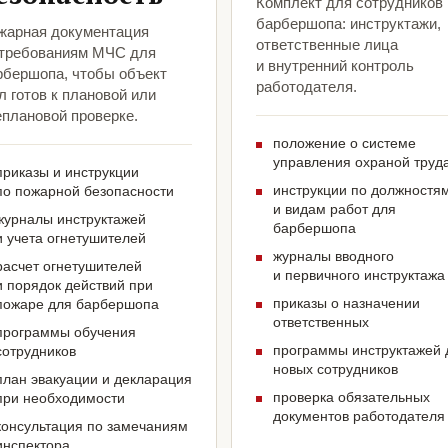
Комплект для сотрудников
барбершопа: инструктажи,
жарная документация
ответственные лица
 требованиям МЧС для
и внутренний контроль
рбершопа, чтобы объект
работодателя.
 готов к плановой или
еплановой проверке.
положение о системе
управления охраной труд
приказы и инструкции
инструкции по должностя
по пожарной безопасности
и видам работ для
журналы инструктажей
барбершопа
и учета огнетушителей
журналы вводного
расчет огнетушителей
и первичного инструктажа
и порядок действий при
приказы о назначении
пожаре для барбершопа
ответственных
программы обучения
программы инструктажей 
сотрудников
новых сотрудников
план эвакуации и декларация
проверка обязательных
при необходимости
документов работодателя
консультация по замечаниям
инспектора