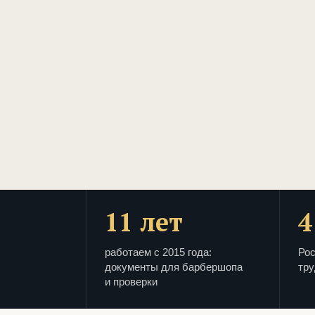
11 лет
4
работаем с 2015 года:
Рос
документы для барбершопа
тру
и проверки