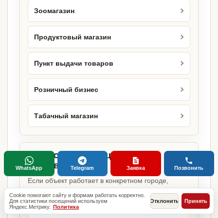
Зоомагазин
Продуктовый магазин
Пункт выдачи товаров
Розничный бизнес
Табачный магазин
Городские страницы по этому
направлению
WhatsApp
Telegram
Заявка
Позвонить
Если объект работает в конкретном городе,
можно сразу открыть релевантную городскую
Cookie помогают сайту и формам работать корректно.
страницу.
Для статистики посещений используем
Отклонить
Принять
Яндекс.Метрику.
Политика