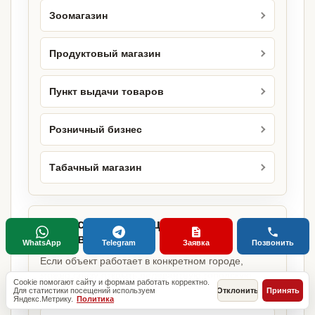
Зоомагазин
Продуктовый магазин
Пункт выдачи товаров
Розничный бизнес
Табачный магазин
Городские страницы по этому
направлению
WhatsApp
Telegram
Заявка
Позвонить
Если объект работает в конкретном городе,
можно сразу открыть релевантную городскую
Cookie помогают сайту и формам работать корректно.
страницу.
Для статистики посещений используем
Отклонить
Принять
Яндекс.Метрику.
Политика