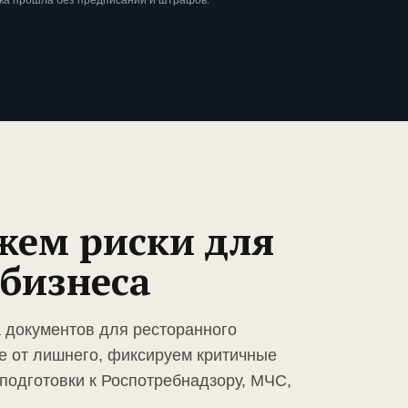
ка прошла без предписаний и штрафов.
жем риски для
 бизнеса
а документов для ресторанного
е от лишнего, фиксируем критичные
подготовки к Роспотребнадзору, МЧС,