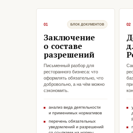
01
02
БЛОК ДОКУМЕНТОВ
Заключение
Д
о составе
д
разрешений
Р
Письменный разбор для
Са
ресторанного бизнеса: что
рес
оформлять обязательно, что
ба
добровольно, а на чём можно
пр
сэкономить.
кон
анализ вида деятельности
и применимых нормативов
перечень обязательных
уведомлений и разрешений
со ссылками на нормы