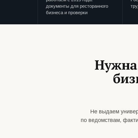
документы для ресторанного
тру
бизнеса и проверки
Нужна
биз
Не выдаем универ
по ведомствам, факт