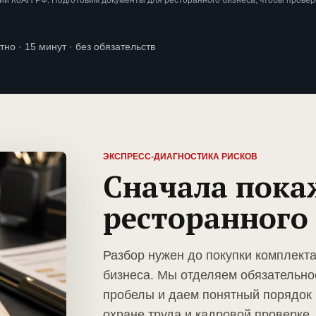
ии КоАП РФ. Подготовим документы для ресторанного бизнеса, чтобы провер
тно · 15 минут · без обязательств
ЭКСПРЕСС-ДИАГНОСТИКА РИСКОВ
Сначала пока
ресторанного
Разбор нужен до покупки комплект
бизнеса. Мы отделяем обязательно
пробелы и даем понятный порядок 
охране труда и кадровой проверке.