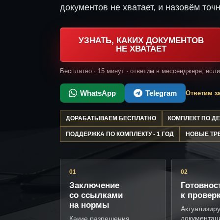
документов не хватает, и назовём точн
УЗНАТЬ, КАКИХ ДОКУМЕНТОВ
НЕ ХВАТАЕТ
Бесплатно · 15 минут · ответим в мессенджере, есл
WhatsApp
Telegram
Ответим за
ДОРАБАТЫВАЕМ БЕСПЛАТНО
КОМПЛЕКТ ПО 
ПОДДЕРЖКА ПО КОМПЛЕКТУ - 1 ГОД
НОВЫЕ ТР
01
02
Заключение
Готовнос
со ссылками
к провер
на нормы
Актуализир
документац
Какие разрешения