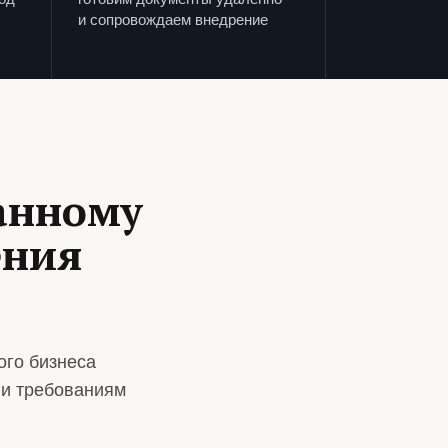
и сопровождаем внедрение
анному
ения
ого бизнеса
 и требованиям