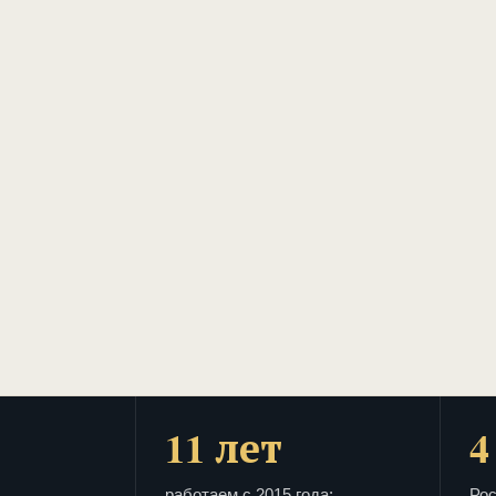
11 лет
4
работаем с 2015 года:
Рос