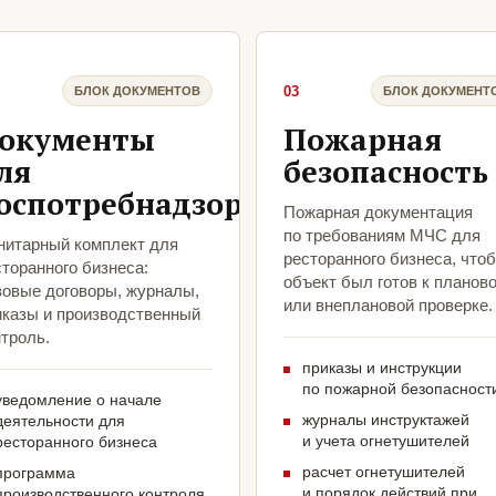
03
БЛОК ДОКУМЕНТОВ
БЛОК ДОКУМЕНТ
окументы
Пожарная
ля
безопасность
оспотребнадзора
Пожарная документация
по требованиям МЧС для
нитарный комплект для
ресторанного бизнеса, что
торанного бизнеса:
объект был готов к планов
зовые договоры, журналы,
или внеплановой проверке.
иказы и производственный
троль.
приказы и инструкции
по пожарной безопасност
уведомление о начале
журналы инструктажей
деятельности для
и учета огнетушителей
ресторанного бизнеса
расчет огнетушителей
программа
и порядок действий при
производственного контроля