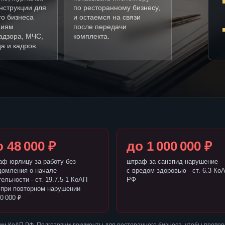
нструкции для
по ресторанному бизнесу,
го бизнеса
и остаемся на связи
ниям
после передачи
адзора, МЧС,
комплекта.
а и кадров.
 48 000 ₽
до 1 000 000 ₽
аф юрлицу за работу без
штраф за санэпид-нарушение
домления о начале
с вредом здоровью - ст. 6.3 Ко
ельности - ст. 19.7.5-1 КоАП
РФ
 при повторном нарушении
0 000 ₽