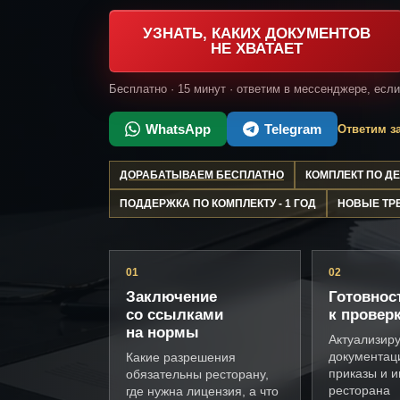
УЗНАТЬ, КАКИХ ДОКУМЕНТОВ
НЕ ХВАТАЕТ
Бесплатно · 15 минут · ответим в мессенджере, есл
WhatsApp
Telegram
Ответим за
ДОРАБАТЫВАЕМ БЕСПЛАТНО
КОМПЛЕКТ ПО 
ПОДДЕРЖКА ПО КОМПЛЕКТУ - 1 ГОД
НОВЫЕ ТР
01
02
Заключение
Готовнос
со ссылками
к провер
на нормы
Актуализир
документац
Какие разрешения
приказы и и
обязательны ресторану,
ресторана
где нужна лицензия, а что