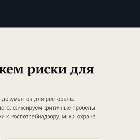
жем риски для
а документов для ресторана.
него, фиксируем критичные пробелы
ки к Роспотребнадзору, МЧС, охране