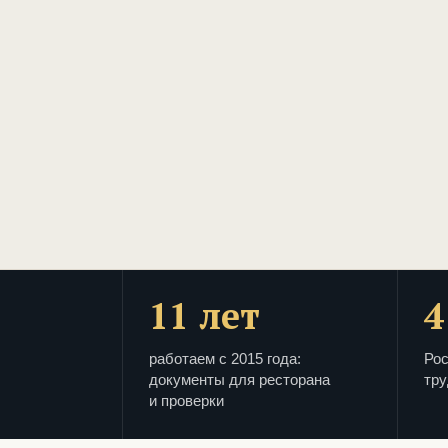
11 лет
4
работаем с 2015 года:
Рос
документы для ресторана
тру
и проверки