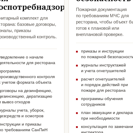
оспотребнадзора
Пожарная документация
по требованиям МЧС для
нитарный комплект для
ресторана, чтобы объект б
сторана: базовые договоры,
готов к плановой или
рналы, приказы
внеплановой проверке.
производственный контроль.
приказы и инструкции
по пожарной безопасност
уведомление о начале
деятельности для ресторана
журналы инструктажей
и учета огнетушителей
программа
производственного контроля
расчет огнетушителей
с учетом формата объекта
и порядок действий при
пожаре для ресторана
договоры на дезинфекцию,
дезинсекцию, дератизацию
программы обучения
и вывоз отходов
сотрудников
журналы учета, уборок,
план эвакуации и деклар
дезсредств и осмотров
при необходимости
инструкции и приказы
консультация по замечан
по требованиям СанПиН
инспектора