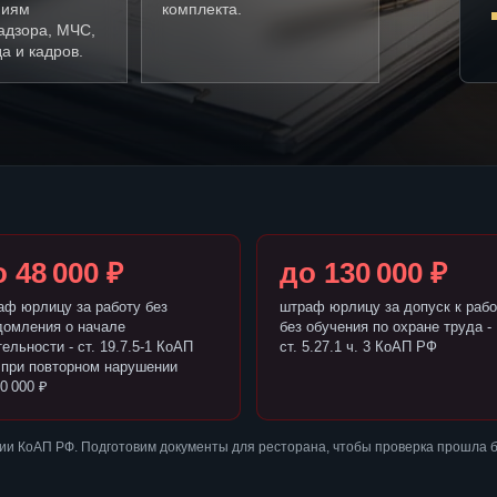
ниям
комплекта.
адзора, МЧС,
а и кадров.
 48 000 ₽
до 130 000 ₽
аф юрлицу за работу без
штраф юрлицу за допуск к рабо
домления о начале
без обучения по охране труда -
ельности - ст. 19.7.5-1 КоАП
ст. 5.27.1 ч. 3 КоАП РФ
 при повторном нарушении
0 000 ₽
ии КоАП РФ. Подготовим документы для ресторана, чтобы проверка прошла 