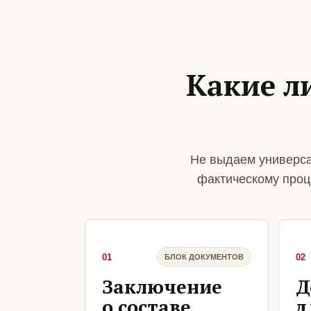
Какие л
Не выдаем универса
фактическому проц
01
02
БЛОК ДОКУМЕНТОВ
Заключение
Д
о составе
д