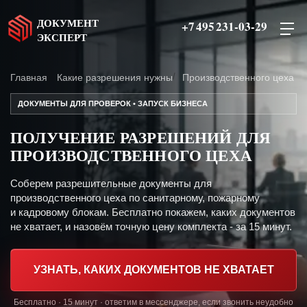
ДОКУМЕНТ
+7 495 231-03-29
ЭКСПЕРТ
Главная
Какие разрешения нужны
Производственного цеха
ДОКУМЕНТЫ ДЛЯ ПРОВЕРОК • ЗАПУСК БИЗНЕСА
ПОЛУЧЕНИЕ РАЗРЕШЕНИЙ ДЛЯ
ПРОИЗВОДСТВЕННОГО ЦЕХА
Соберем разрешительные документы для
производственного цеха по санитарному, пожарному
и кадровому блокам. Бесплатно покажем, каких документов
не хватает, и назовём точную цену комплекта - за 15 минут.
УЗНАТЬ, КАКИХ ДОКУМЕНТОВ НЕ ХВАТАЕТ
Бесплатно · 15 минут · ответим в мессенджере, если звонить неудобно