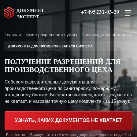
ДОКУМЕНТ
+7 495 231-03-29
ЭКСПЕРТ
Главная
Какие разрешения нужны
Производственного цеха
ДОКУМЕНТЫ ДЛЯ ПРОВЕРОК • ЗАПУСК БИЗНЕСА
ПОЛУЧЕНИЕ РАЗРЕШЕНИЙ ДЛЯ
ПРОИЗВОДСТВЕННОГО ЦЕХА
Соберем разрешительные документы для
производственного цеха по санитарному, пожарному
и кадровому блокам. Бесплатно покажем, каких документов
не хватает, и назовём точную цену комплекта - за 15 минут.
УЗНАТЬ, КАКИХ ДОКУМЕНТОВ НЕ ХВАТАЕТ
Бесплатно · 15 минут · ответим в мессенджере, если звонить неудобно