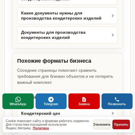
Какие документы нужны для
производства кондитерских изделий
Документы для производства
кондитерских изделий
Похожие форматы бизнеса
Соседние страницы помогают сравнить
требования для близких объектов и не потерять
важный комплект.
Производство
WhatsApp
Telegram
Заявка
Позвонить
Кондитерский цех
Cookie помогают сайту и формам работать корректно.
Для статистики посещений используем
Отклонить
Принять
Яндекс.Метрику.
Политика
Цех выпечки