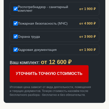
Роспотребнадзор - санитарный
от 1 900 ₽
комплект
Пожарная безопасность (МЧС)
от 4 900 ₽
Охрана труда
от 3 900 ₽
Кадровая документация
от 1 900 ₽
от
12 600
₽
Ваш комплект:
УТОЧНИТЬ ТОЧНУЮ СТОИМОСТЬ
Итоговая цена зависит от вида деятельности, помещения
и текущих документов. Точную стоимость назовём после
бесплатного разбора - бесплатно и без обязательств.