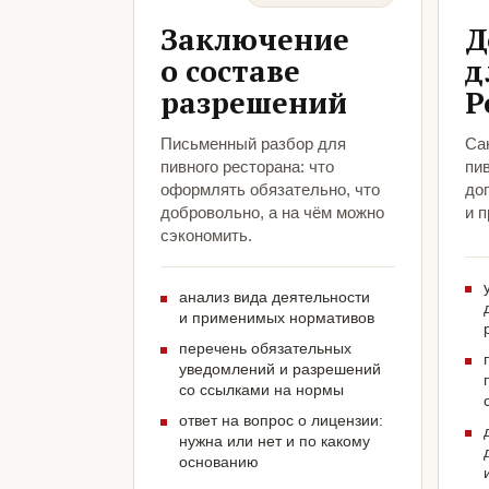
Заключение
Д
о составе
д
разрешений
Р
Письменный разбор для
Са
пивного ресторана: что
пив
оформлять обязательно, что
до
добровольно, а на чём можно
и 
сэкономить.
анализ вида деятельности
и применимых нормативов
перечень обязательных
уведомлений и разрешений
со ссылками на нормы
ответ на вопрос о лицензии:
нужна или нет и по какому
основанию