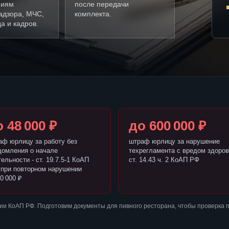
ниям
после передачи
адзора, МЧС,
комплекта.
а и кадров.
 48 000 ₽
до 600 000 ₽
аф юрлицу за работу без
штраф юрлицу за нарушение
домления о начале
техрегламента с вредом здоров
ельности - ст. 19.7.5-1 КоАП
ст. 14.43 ч. 2 КоАП РФ
 при повторном нарушении
0 000 ₽
и КоАП РФ. Подготовим документы для пивного ресторана, чтобы проверка 