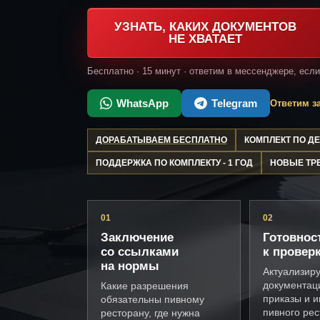
УЗНАТЬ, КАКИХ ДОКУМЕНТОВ
НЕ ХВАТАЕТ
Бесплатно · 15 минут · ответим в мессенджере, есл
WhatsApp
Telegram
Ответим за
ДОРАБАТЫВАЕМ БЕСПЛАТНО
КОМПЛЕКТ ПО 
ПОДДЕРЖКА ПО КОМПЛЕКТУ - 1 ГОД
НОВЫЕ ТР
01
02
Заключение
Готовнос
со ссылками
к провер
на нормы
Актуализир
документац
Какие разрешения
приказы и и
обязательны пивному
пивного ре
ресторану, где нужна