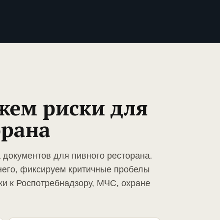
жем риски для
орана
 документов для пивного ресторана.
него, фиксируем критичные пробелы
ки к Роспотребнадзору, МЧС, охране