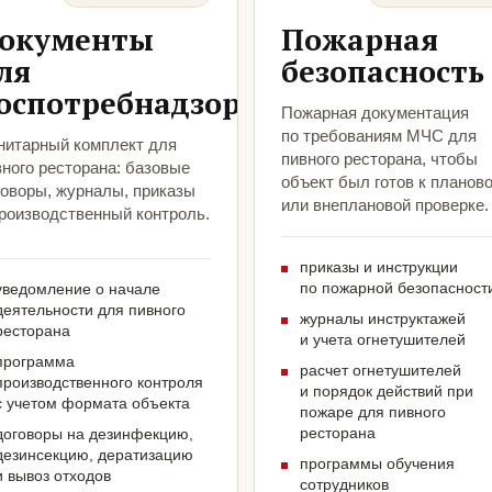
окументы
Пожарная
ля
безопасность
оспотребнадзора
Пожарная документация
по требованиям МЧС для
нитарный комплект для
пивного ресторана, чтобы
ного ресторана: базовые
объект был готов к планов
говоры, журналы, приказы
или внеплановой проверке.
производственный контроль.
приказы и инструкции
по пожарной безопасност
уведомление о начале
деятельности для пивного
журналы инструктажей
ресторана
и учета огнетушителей
программа
расчет огнетушителей
производственного контроля
и порядок действий при
с учетом формата объекта
пожаре для пивного
ресторана
договоры на дезинфекцию,
дезинсекцию, дератизацию
программы обучения
и вывоз отходов
сотрудников