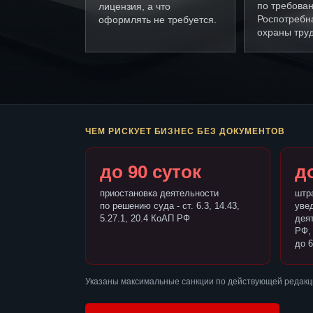
по требова
лицензия, а что
Роспотребн
оформлять не требуется.
охраны труд
ЧЕМ РИСКУЕТ БИЗНЕС БЕЗ ДОКУМЕНТОВ
до 90 суток
до
приостановка деятельности
штр
по решению суда - ст. 6.3, 14.43,
уве
5.27.1, 20.4 КоАП РФ
деят
РФ,
до 6
Указаны максимальные санкции по действующей редакци