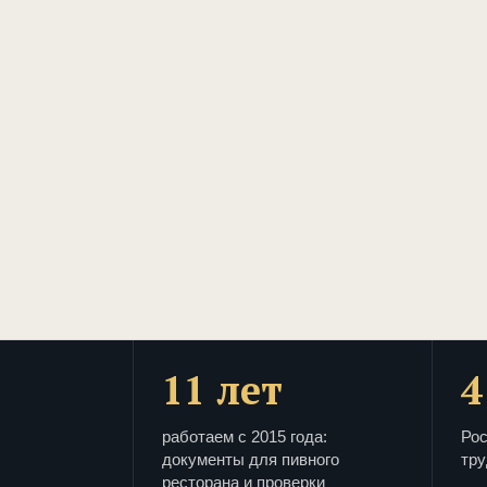
11 лет
4
работаем с 2015 года:
Рос
документы для пивного
тру
ресторана и проверки