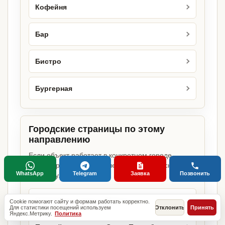
Кофейня
Бар
Бистро
Бургерная
Городские страницы по этому
направлению
Если объект работает в конкретном городе,
можно сразу открыть релевантную городскую
WhatsApp
Telegram
Заявка
Позвонить
страницу.
Пивной ресторан в Москве
Cookie помогают сайту и формам работать корректно.
Для статистики посещений используем
Отклонить
Принять
Яндекс.Метрику.
Политика