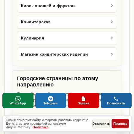
Киоск овощей и фруктов
Кондитерская
Кулинария
Магазин кондитерских изделий
Городские страницы по этому
направлению
Если объект работает в конкретном городе,
можно сразу открыть релевантную городскую
WhatsApp
Telegram
Заявка
Позвонить
страницу.
Cookie помогают сайту и формам работать корректно.
Овощной магазин в Москве
Для статистики посещений используем
Отклонить
Принять
Яндекс.Метрику.
Политика