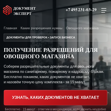
ДОКУМЕНТ
+7 495 231-03-29
ЭКСПЕРТ
Главная
Какие разрешения нужны
Овощного магазина
ДОКУМЕНТЫ ДЛЯ ПРОВЕРОК • ЗАПУСК БИЗНЕСА
ПОЛУЧЕНИЕ РАЗРЕШЕНИЙ ДЛЯ
ОВОЩНОГО МАГАЗИНА
Соберем разрешительные документы для овощного
магазина по санитарному, пожарному и кадровому блокам.
Бесплатно покажем, каких документов не хватает,
и назовём точную цену комплекта - за 15 минут.
УЗНАТЬ, КАКИХ ДОКУМЕНТОВ НЕ ХВАТАЕТ
Бесплатно · 15 минут · ответим в мессенджере, если звонить неудобно