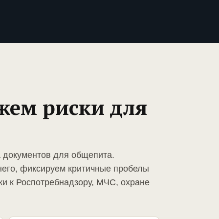
жем риски для
а документов для общепита.
него, фиксируем критичные пробелы
ки к Роспотребнадзору, МЧС, охране