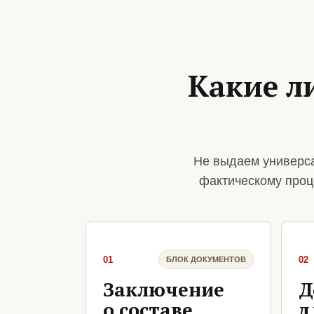
Какие л
Не выдаем универса
фактическому проц
01
02
БЛОК ДОКУМЕНТОВ
Заключение
Д
о составе
д