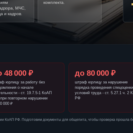
ниям
комплекта.
адзора, МЧС,
а и кадров.
 48 000 ₽
до 80 000 ₽
аф юрлицу за работу без
штраф юрлицу за нарушение
домления о начале
порядка проведения спецоценк
ельности - ст. 19.7.5-1 КоАП
условий труда - ст. 5.27.1 ч. 2 
 при повторном нарушении
РФ
0 000 ₽
ии КоАП РФ. Подготовим документы для общепита, чтобы проверка прошла б