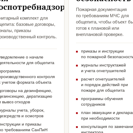
оспотребнадзора
Пожарная документация
по требованиям МЧС для
нитарный комплект для
общепита, чтобы объект б
щепита: базовые договоры,
готов к плановой или
рналы, приказы
внеплановой проверке.
производственный контроль.
приказы и инструкции
по пожарной безопасност
уведомление о начале
деятельности для общепита
журналы инструктажей
и учета огнетушителей
программа
производственного контроля
расчет огнетушителей
с учетом формата объекта
и порядок действий при
пожаре для общепита
договоры на дезинфекцию,
дезинсекцию, дератизацию
программы обучения
и вывоз отходов
сотрудников
журналы учета, уборок,
план эвакуации и деклар
дезсредств и осмотров
при необходимости
инструкции и приказы
консультация по замечан
по требованиям СанПиН
инспектора