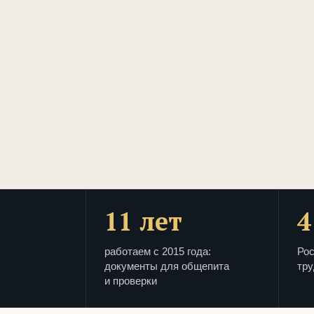
11 лет
4
работаем с 2015 года:
Рос
документы для общепита
тру
и проверки