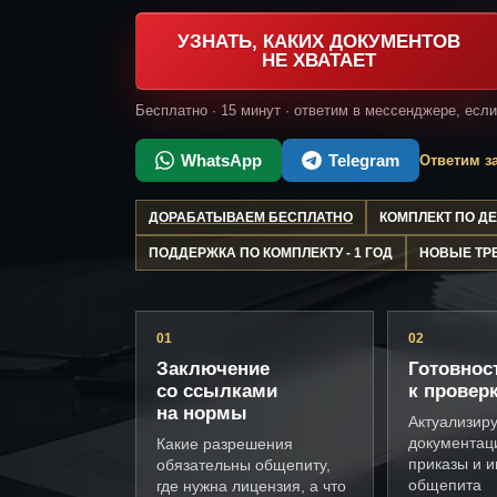
УЗНАТЬ, КАКИХ ДОКУМЕНТОВ
НЕ ХВАТАЕТ
Бесплатно · 15 минут · ответим в мессенджере, есл
WhatsApp
Telegram
Ответим за
ДОРАБАТЫВАЕМ БЕСПЛАТНО
КОМПЛЕКТ ПО 
ПОДДЕРЖКА ПО КОМПЛЕКТУ - 1 ГОД
НОВЫЕ ТР
01
02
Заключение
Готовнос
со ссылками
к провер
на нормы
Актуализир
документац
Какие разрешения
приказы и и
обязательны общепиту,
общепита
где нужна лицензия, а что