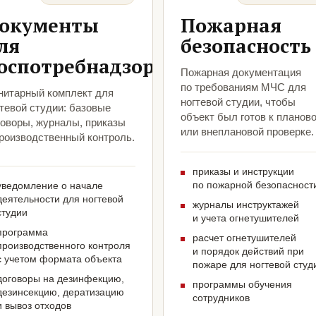
окументы
Пожарная
ля
безопасность
оспотребнадзора
Пожарная документация
по требованиям МЧС для
нитарный комплект для
ногтевой студии, чтобы
тевой студии: базовые
объект был готов к планов
говоры, журналы, приказы
или внеплановой проверке.
производственный контроль.
приказы и инструкции
по пожарной безопасност
уведомление о начале
деятельности для ногтевой
журналы инструктажей
студии
и учета огнетушителей
программа
расчет огнетушителей
производственного контроля
и порядок действий при
с учетом формата объекта
пожаре для ногтевой студ
договоры на дезинфекцию,
программы обучения
дезинсекцию, дератизацию
сотрудников
и вывоз отходов