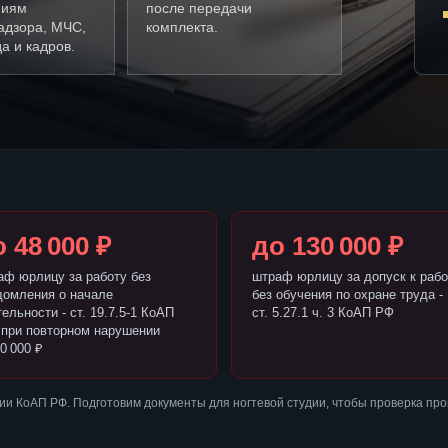
ниям
после передачи
адзора, МЧС,
комплекта.
а и кадров.
 48 000 ₽
до 130 000 ₽
аф юрлицу за работу без
штраф юрлицу за допуск к рабо
домления о начале
без обучения по охране труда -
ельности - ст. 19.7.5-1 КоАП
ст. 5.27.1 ч. 3 КоАП РФ
 при повторном нарушении
0 000 ₽
и КоАП РФ. Подготовим документы для ногтевой студии, чтобы проверка пр