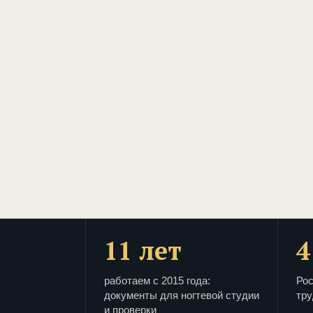
11 лет
4
работаем с 2015 года:
Рос
документы для ногтевой студии
тру
и проверки