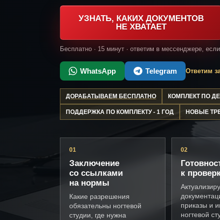
УЗНАТЬ, КАКИХ ДОКУМЕНТОВ
НЕ ХВАТАЕТ
Бесплатно · 15 минут · ответим в мессенджере, есл
WhatsApp
Telegram
Ответим за
ДОРАБАТЫВАЕМ БЕСПЛАТНО
КОМПЛЕКТ ПО 
ПОДДЕРЖКА ПО КОМПЛЕКТУ - 1 ГОД
НОВЫЕ ТР
01
02
Заключение
Готовнос
со ссылками
к провер
на нормы
Актуализир
документац
Какие разрешения
приказы и и
обязательны ногтевой
ногтевой ст
студии, где нужна