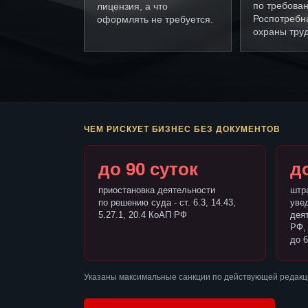
по требова
лицензия, а что
Роспотребн
оформлять не требуется.
охраны труд
ЧЕМ РИСКУЕТ БИЗНЕС БЕЗ ДОКУМЕНТОВ
до 90 суток
до
приостановка деятельности
штр
по решению суда - ст. 6.3, 14.43,
уве
5.27.1, 20.4 КоАП РФ
деят
РФ,
до 6
Указаны максимальные санкции по действующей редакци