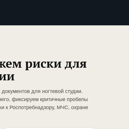
жем риски для
дии
 документов для ногтевой студии.
него, фиксируем критичные пробелы
ки к Роспотребнадзору, МЧС, охране