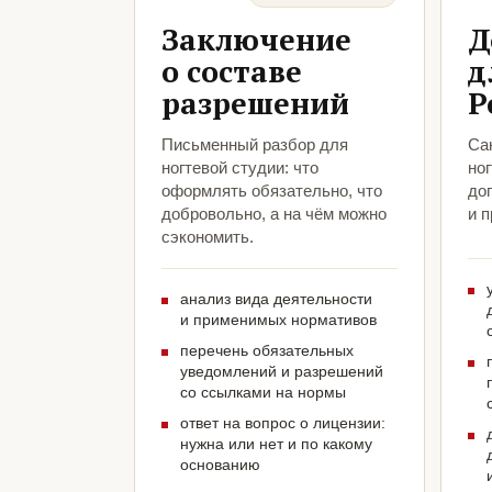
Заключение
Д
о составе
д
разрешений
Р
Письменный разбор для
Са
ногтевой студии: что
ног
оформлять обязательно, что
до
добровольно, а на чём можно
и 
сэкономить.
анализ вида деятельности
и применимых нормативов
перечень обязательных
уведомлений и разрешений
со ссылками на нормы
ответ на вопрос о лицензии:
нужна или нет и по какому
основанию