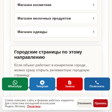
Магазин косметики
Магазин молочных продуктов
Магазин одежды
Городские страницы по этому
направлению
Если объект работает в конкретном городе,
можно сразу открыть релевантную городскую
страницу.
WhatsApp
Telegram
Заявка
Позвонить
Мясной магазин в Москве
Cookie помогают сайту и формам работать корректно.
Мясной магазин в Санкт-Петербурге
Для статистики посещений используем
Отклонить
Принять
Яндекс.Метрику.
Политика