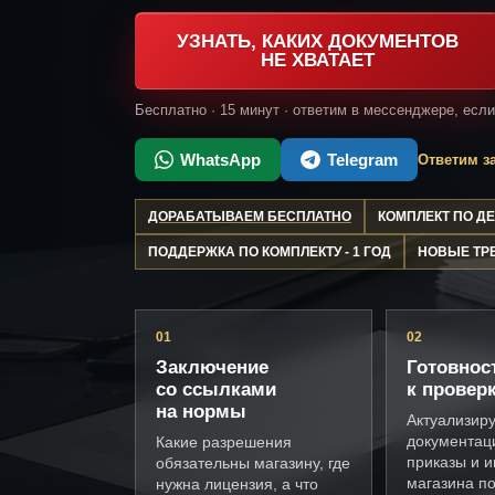
УЗНАТЬ, КАКИХ ДОКУМЕНТОВ
НЕ ХВАТАЕТ
Бесплатно · 15 минут · ответим в мессенджере, есл
WhatsApp
Telegram
Ответим за
ДОРАБАТЫВАЕМ БЕСПЛАТНО
КОМПЛЕКТ ПО 
ПОДДЕРЖКА ПО КОМПЛЕКТУ - 1 ГОД
НОВЫЕ ТР
01
02
Заключение
Готовнос
со ссылками
к провер
на нормы
Актуализир
документац
Какие разрешения
приказы и и
обязательны магазину, где
магазина п
нужна лицензия, а что