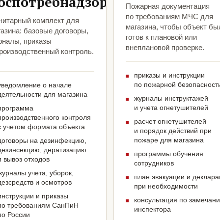
оспотребнадзора
Пожарная документация
по требованиям МЧС для
нитарный комплект для
магазина, чтобы объект бы
азина: базовые договоры,
готов к плановой или
рналы, приказы
внеплановой проверке.
производственный контроль.
приказы и инструкции
по пожарной безопасност
уведомление о начале
деятельности для магазина
журналы инструктажей
и учета огнетушителей
программа
производственного контроля
расчет огнетушителей
с учетом формата объекта
и порядок действий при
пожаре для магазина
договоры на дезинфекцию,
дезинсекцию, дератизацию
программы обучения
и вывоз отходов
сотрудников
журналы учета, уборок,
план эвакуации и деклар
дезсредств и осмотров
при необходимости
инструкции и приказы
консультация по замечан
по требованиям СанПиН
инспектора
по России