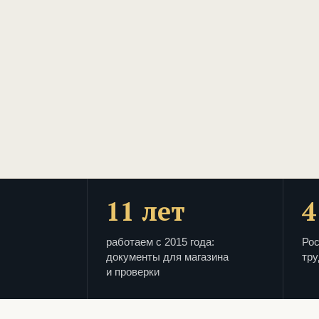
11 лет
4
работаем с 2015 года:
Рос
документы для магазина
тру
и проверки