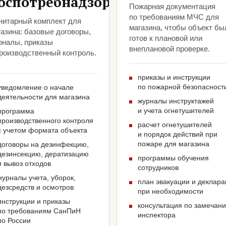
оспотребнадзора
Пожарная документация
по требованиям МЧС для
нитарный комплект для
магазина, чтобы объект бы
азина: базовые договоры,
готов к плановой или
рналы, приказы
внеплановой проверке.
производственный контроль.
приказы и инструкции
по пожарной безопасност
уведомление о начале
деятельности для магазина
журналы инструктажей
и учета огнетушителей
программа
производственного контроля
расчет огнетушителей
с учетом формата объекта
и порядок действий при
пожаре для магазина
договоры на дезинфекцию,
дезинсекцию, дератизацию
программы обучения
и вывоз отходов
сотрудников
журналы учета, уборок,
план эвакуации и деклар
дезсредств и осмотров
при необходимости
инструкции и приказы
консультация по замечан
по требованиям СанПиН
инспектора
по России