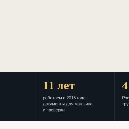
11 лет
4
работаем с 2015 года:
Рос
документы для магазина
тру
и проверки