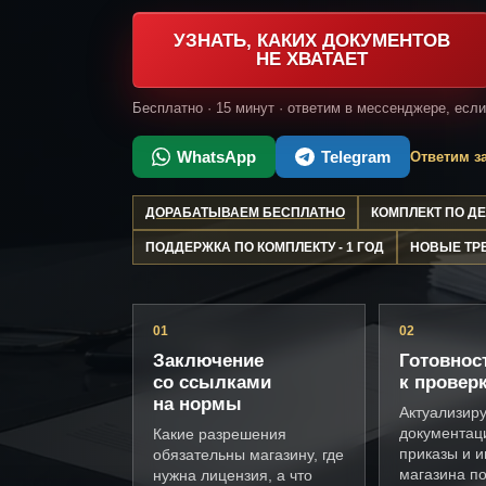
УЗНАТЬ, КАКИХ ДОКУМЕНТОВ
НЕ ХВАТАЕТ
Бесплатно · 15 минут · ответим в мессенджере, есл
WhatsApp
Telegram
Ответим за
ДОРАБАТЫВАЕМ БЕСПЛАТНО
КОМПЛЕКТ ПО 
ПОДДЕРЖКА ПО КОМПЛЕКТУ - 1 ГОД
НОВЫЕ ТР
01
02
Заключение
Готовнос
со ссылками
к провер
на нормы
Актуализир
документац
Какие разрешения
приказы и и
обязательны магазину, где
магазина п
нужна лицензия, а что