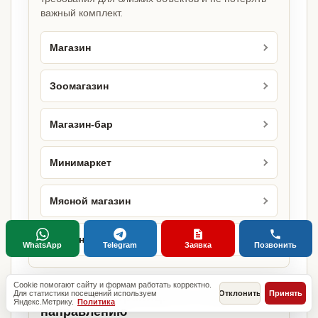
важный комплект.
Магазин
Зоомагазин
Магазин-бар
Минимаркет
Мясной магазин
Овощной магазин
WhatsApp
Telegram
Заявка
Позвонить
Cookie помогают сайту и формам работать корректно.
Для статистики посещений используем
Отклонить
Принять
Городские страницы по этому
Яндекс.Метрику.
Политика
направлению