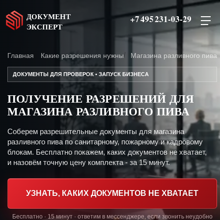
ДОКУМЕНТ
+7 495 231-03-29
ЭКСПЕРТ
Главная
Какие разрешения нужны
Магазина разливного пива
ДОКУМЕНТЫ ДЛЯ ПРОВЕРОК • ЗАПУСК БИЗНЕСА
ПОЛУЧЕНИЕ РАЗРЕШЕНИЙ ДЛЯ
МАГАЗИНА РАЗЛИВНОГО ПИВА
Соберем разрешительные документы для магазина
разливного пива по санитарному, пожарному и кадровому
блокам. Бесплатно покажем, каких документов не хватает,
и назовём точную цену комплекта - за 15 минут.
УЗНАТЬ, КАКИХ ДОКУМЕНТОВ НЕ ХВАТАЕТ
Бесплатно · 15 минут · ответим в мессенджере, если звонить неудобно