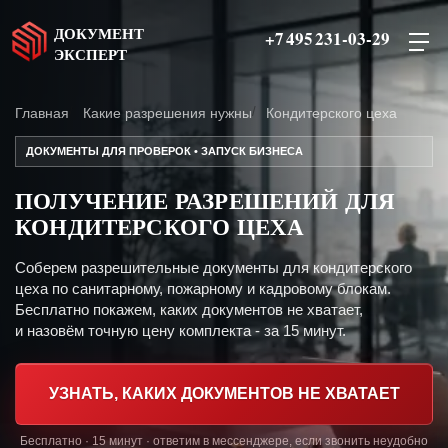
ДОКУМЕНТ
+7 495 231-03-29
ЭКСПЕРТ
Главная
Какие разрешения нужны
Кондитерского цеха
ДОКУМЕНТЫ ДЛЯ ПРОВЕРОК • ЗАПУСК БИЗНЕСА
ПОЛУЧЕНИЕ РАЗРЕШЕНИЙ ДЛЯ
КОНДИТЕРСКОГО ЦЕХА
Соберем разрешительные документы для кондитерского
цеха по санитарному, пожарному и кадровому блокам.
Бесплатно покажем, каких документов не хватает,
и назовём точную цену комплекта - за 15 минут.
УЗНАТЬ, КАКИХ ДОКУМЕНТОВ НЕ ХВАТАЕТ
Бесплатно · 15 минут · ответим в мессенджере, если звонить неудобно