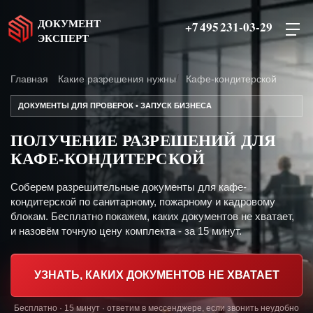
ДОКУМЕНТ
+7 495 231-03-29
ЭКСПЕРТ
Главная
Какие разрешения нужны
Кафе-кондитерской
ДОКУМЕНТЫ ДЛЯ ПРОВЕРОК • ЗАПУСК БИЗНЕСА
ПОЛУЧЕНИЕ РАЗРЕШЕНИЙ ДЛЯ
КАФЕ-КОНДИТЕРСКОЙ
Соберем разрешительные документы для кафе-
кондитерской по санитарному, пожарному и кадровому
блокам. Бесплатно покажем, каких документов не хватает,
и назовём точную цену комплекта - за 15 минут.
УЗНАТЬ, КАКИХ ДОКУМЕНТОВ НЕ ХВАТАЕТ
Бесплатно · 15 минут · ответим в мессенджере, если звонить неудобно