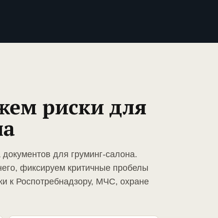
жем риски для
на
 документов для груминг-салона.
него, фиксируем критичные пробелы
ки к Роспотребнадзору, МЧС, охране