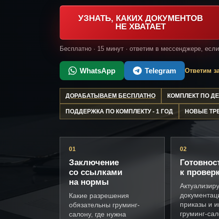
УЗНАТЬ, КАКИХ ДОКУМЕНТОВ
НЕ ХВАТАЕТ
Бесплатно · 15 минут · ответим в мессенджере, есл
WhatsApp
Telegram
Ответим за
ДОРАБАТЫВАЕМ БЕСПЛАТНО
КОМПЛЕКТ ПО 
ПОДДЕРЖКА ПО КОМПЛЕКТУ - 1 ГОД
НОВЫЕ ТР
01
02
Заключение
Готовнос
со ссылками
к провер
на нормы
Актуализир
документац
Какие разрешения
приказы и и
обязательны груминг-
груминг-са
салону, где нужна