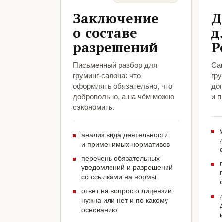
Заключение
Д
о составе
д
разрешений
Р
Письменный разбор для
Са
груминг-салона: что
гр
оформлять обязательно, что
до
добровольно, а на чём можно
и 
сэкономить.
анализ вида деятельности
и применимых нормативов
перечень обязательных
уведомлений и разрешений
со ссылками на нормы
ответ на вопрос о лицензии:
нужна или нет и по какому
основанию