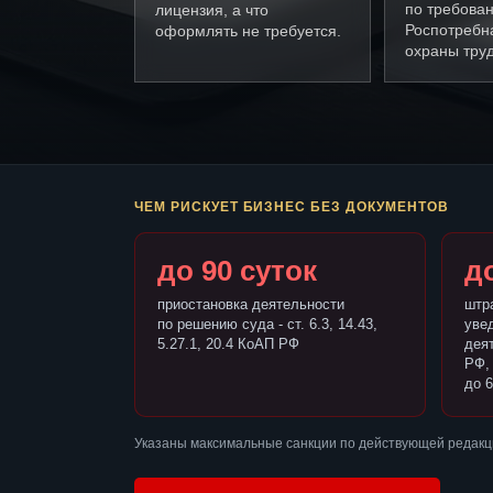
по требова
лицензия, а что
Роспотребн
оформлять не требуется.
охраны труд
ЧЕМ РИСКУЕТ БИЗНЕС БЕЗ ДОКУМЕНТОВ
до 90 суток
до
приостановка деятельности
штр
по решению суда - ст. 6.3, 14.43,
уве
5.27.1, 20.4 КоАП РФ
деят
РФ,
до 6
Указаны максимальные санкции по действующей редакци