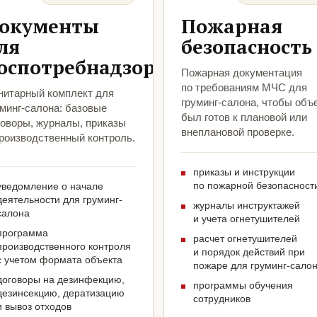
окументы
Пожарная
ля
безопасность
оспотребнадзора
Пожарная документация
по требованиям МЧС для
нитарный комплект для
груминг-салона, чтобы объ
уминг-салона: базовые
был готов к плановой или
говоры, журналы, приказы
внеплановой проверке.
производственный контроль.
приказы и инструкции
по пожарной безопасност
уведомление о начале
деятельности для груминг-
журналы инструктажей
салона
и учета огнетушителей
программа
расчет огнетушителей
производственного контроля
и порядок действий при
с учетом формата объекта
пожаре для груминг-сало
договоры на дезинфекцию,
программы обучения
дезинсекцию, дератизацию
сотрудников
и вывоз отходов