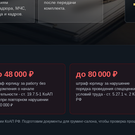
ниям
после передачи
адзора, МЧС,
комплекта.
а и кадров.
 48 000 ₽
до 80 000 ₽
аф юрлицу за работу без
штраф юрлицу за нарушение
домления о начале
порядка проведения спецоценк
ельности - ст. 19.7.5-1 КоАП
условий труда - ст. 5.27.1 ч. 2 
 при повторном нарушении
РФ
0 000 ₽
и КоАП РФ. Подготовим документы для груминг-салона, чтобы проверка про