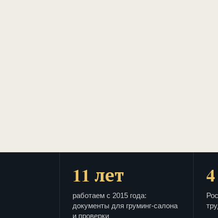
11 лет
4
работаем с 2015 года:
Рос
документы для груминг-салона
тру
и проверки