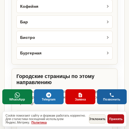
Кофейня
Бар
Бистро
Бургерная
Городские страницы по этому
направлению
Если объект работает в конкретном городе,
можно сразу открыть релевантную городскую
WhatsApp
Telegram
Заявка
Позвонить
страницу.
Cookie помогают сайту и формам работать корректно.
Доставка пиццы в Москве
Для статистики посещений используем
Отклонить
Принять
Яндекс.Метрику.
Политика