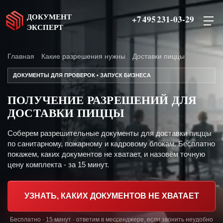
ДОКУМЕНТ
+7 495 231-03-29
ЭКСПЕРТ
Главная
Какие разрешения нужны
Доставки пиццы
ДОКУМЕНТЫ ДЛЯ ПРОВЕРОК • ЗАПУСК БИЗНЕСА
ПОЛУЧЕНИЕ РАЗРЕШЕНИЙ ДЛЯ
ДОСТАВКИ ПИЦЦЫ
Соберем разрешительные документы для доставки пиццы
по санитарному, пожарному и кадровому блокам. Бесплатно
покажем, каких документов не хватает, и назовём точную
цену комплекта - за 15 минут.
УЗНАТЬ, КАКИХ ДОКУМЕНТОВ НЕ ХВАТАЕТ
Бесплатно · 15 минут · ответим в мессенджере, если звонить неудобно