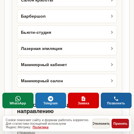
Салон красоты
Барбершоп
Бьюти-студия
Лазерная эпиляция
Маникюрный кабинет
Маникюрный салон
WhatsApp
Telegram
Заявка
Позвонить
Городские страницы по этому
направлению
Cookie помогают сайту и формам работать корректно.
Если объект работает в конкретном городе,
Для статистики посещений используем
Отклонить
Принять
можно сразу открыть релевантную городскую
Яндекс.Метрику.
Политика
страницу.