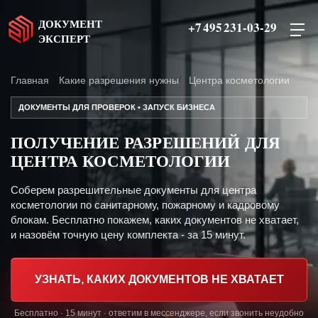
ДОКУМЕНТ
+7 495 231-03-29
ЭКСПЕРТ
Главная
Какие разрешения нужны
Центра косметологии
ДОКУМЕНТЫ ДЛЯ ПРОВЕРОК • ЗАПУСК БИЗНЕСА
ПОЛУЧЕНИЕ РАЗРЕШЕНИЙ ДЛЯ
ЦЕНТРА КОСМЕТОЛОГИИ
Соберем разрешительные документы для центра
косметологии по санитарному, пожарному и кадровому
блокам. Бесплатно покажем, каких документов не хватает,
и назовём точную цену комплекта - за 15 минут.
УЗНАТЬ, КАКИХ ДОКУМЕНТОВ НЕ ХВАТАЕТ
Бесплатно · 15 минут · ответим в мессенджере, если звонить неудобно