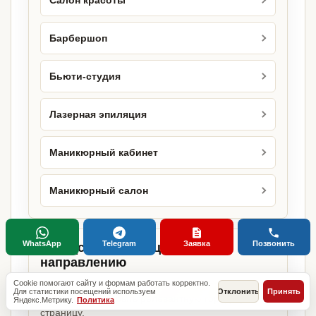
Салон красоты
Барбершоп
Бьюти-студия
Лазерная эпиляция
Маникюрный кабинет
Маникюрный салон
WhatsApp
Telegram
Заявка
Позвонить
Городские страницы по этому
направлению
Cookie помогают сайту и формам работать корректно.
Если объект работает в конкретном городе,
Для статистики посещений используем
Отклонить
Принять
можно сразу открыть релевантную городскую
Яндекс.Метрику.
Политика
страницу.