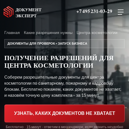
ДОКУМЕНТ
+7 495 231-03-29
ЭКСПЕРТ
Главная
Какие разрешения нужны
Центра косметологии
ДОКУМЕНТЫ ДЛЯ ПРОВЕРОК • ЗАПУСК БИЗНЕСА
ПОЛУЧЕНИЕ РАЗРЕШЕНИЙ ДЛЯ
ЦЕНТРА КОСМЕТОЛОГИИ
Соберем разрешительные документы для центра
косметологии по санитарному, пожарному и кадровому
блокам. Бесплатно покажем, каких документов не хватает,
и назовём точную цену комплекта - за 15 минут.
УЗНАТЬ, КАКИХ ДОКУМЕНТОВ НЕ ХВАТАЕТ
Бесплатно · 15 минут · ответим в мессенджере, если звонить неудобно