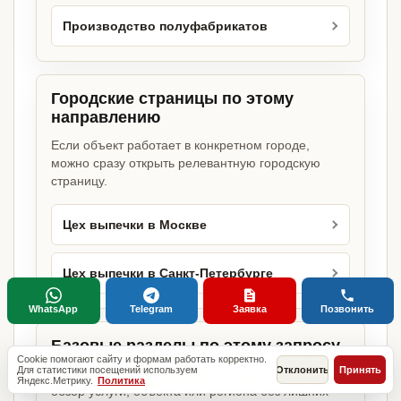
Производство полуфабрикатов
Городские страницы по этому
направлению
Если объект работает в конкретном городе,
можно сразу открыть релевантную городскую
страницу.
Цех выпечки в Москве
Цех выпечки в Санкт-Петербурге
WhatsApp
Telegram
Заявка
Позвонить
Базовые разделы по этому запросу
Cookie помогают сайту и формам работать корректно.
Для статистики посещений используем
Отклонить
Принять
Родительские страницы дают более широкий
Яндекс.Метрику.
Политика
обзор услуги, объекта или региона без лишних