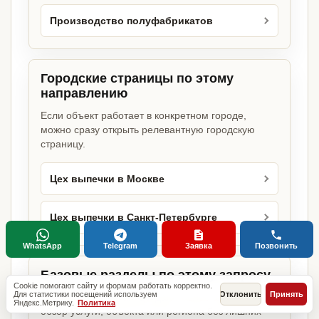
Производство полуфабрикатов
Городские страницы по этому
направлению
Если объект работает в конкретном городе,
можно сразу открыть релевантную городскую
страницу.
Цех выпечки в Москве
Цех выпечки в Санкт-Петербурге
WhatsApp
Telegram
Заявка
Позвонить
Базовые разделы по этому запросу
Cookie помогают сайту и формам работать корректно.
Для статистики посещений используем
Отклонить
Принять
Родительские страницы дают более широкий
Яндекс.Метрику.
Политика
обзор услуги, объекта или региона без лишних