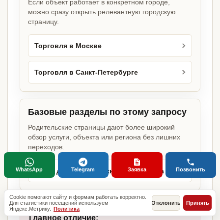
Если объект работает в конкретном городе,
можно сразу открыть релевантную городскую
страницу.
Торговля в Москве
Торговля в Санкт-Петербурге
Базовые разделы по этому запросу
Родительские страницы дают более широкий
обзор услуги, объекта или региона без лишних
переходов.
WhatsApp
Telegram
Заявка
Позвонить
Какие документы нужны для бизнеса
Cookie помогают сайту и формам работать корректно.
Для статистики посещений используем
Отклонить
Принять
Яндекс.Метрику.
Политика
Главное отличие: