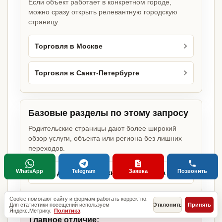
Если объект работает в конкретном городе,
можно сразу открыть релевантную городскую
страницу.
Торговля в Москве
Торговля в Санкт-Петербурге
Базовые разделы по этому запросу
Родительские страницы дают более широкий
обзор услуги, объекта или региона без лишних
переходов.
WhatsApp
Telegram
Заявка
Позвонить
Какие документы нужны для бизнеса
Cookie помогают сайту и формам работать корректно.
Для статистики посещений используем
Отклонить
Принять
Яндекс.Метрику.
Политика
Главное отличие: