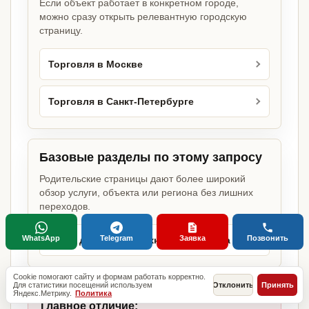
Если объект работает в конкретном городе,
можно сразу открыть релевантную городскую
страницу.
Торговля в Москве
Торговля в Санкт-Петербурге
Базовые разделы по этому запросу
Родительские страницы дают более широкий
обзор услуги, объекта или региона без лишних
переходов.
WhatsApp
Telegram
Заявка
Позвонить
Какие документы нужны для бизнеса
Cookie помогают сайту и формам работать корректно.
Для статистики посещений используем
Отклонить
Принять
Яндекс.Метрику.
Политика
Главное отличие: