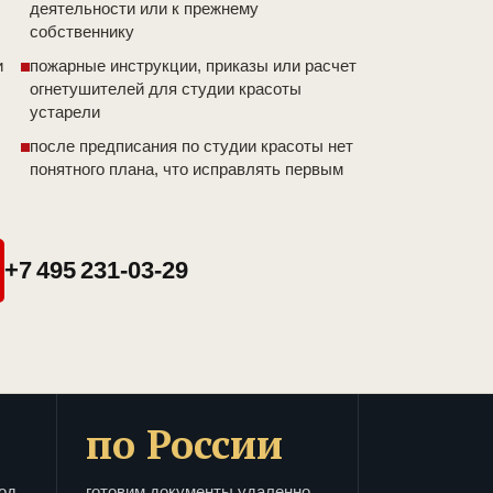
деятельности или к прежнему
собственнику
и
пожарные инструкции, приказы или расчет
огнетушителей для студии красоты
устарели
после предписания по студии красоты нет
понятного плана, что исправлять первым
+7 495 231-03-29
по России
од
готовим документы удаленно