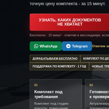
точную цену комплекта - за 15 минут.
УЗНАТЬ, КАКИХ ДОКУМЕНТОВ
НЕ ХВАТАЕТ
Бесплатно · 15 минут · ответим в мессенджере, есл
WhatsApp
Telegram
Ответим за
ДОРАБАТЫВАЕМ БЕСПЛАТНО
КОМПЛЕКТ ПО 
ПОДДЕРЖКА ПО КОМПЛЕКТУ - 1 ГОД
НОВЫЕ ТР
01
02
Комплект под
Готовнос
требования
к провер
Комплект под студию
Актуализир
красоты, помещение,
документац