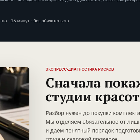
и КоАП РФ. Подготовим документы для студии красоты, чтобы проверка про
тно · 15 минут · без обязательств
ЭКСПРЕСС-ДИАГНОСТИКА РИСКОВ
Сначала пока
студии красо
Разбор нужен до покупки комплекта
Мы отделяем обязательное от лиш
и даем понятный порядок подготов
труда и кадровой проверке.