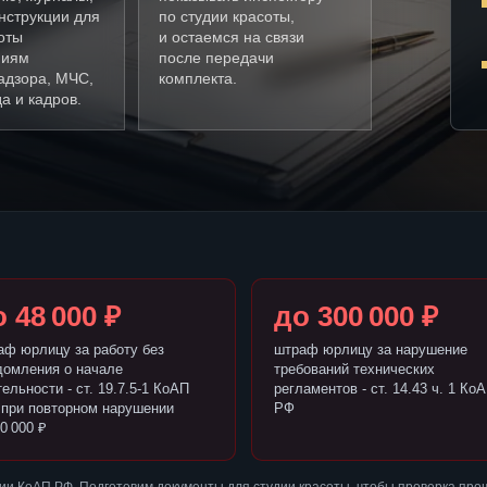
нструкции для
по студии красоты,
оты
и остаемся на связи
ниям
после передачи
адзора, МЧС,
комплекта.
а и кадров.
 48 000 ₽
до 300 000 ₽
аф юрлицу за работу без
штраф юрлицу за нарушение
домления о начале
требований технических
ельности - ст. 19.7.5-1 КоАП
регламентов - ст. 14.43 ч. 1 Ко
 при повторном нарушении
РФ
0 000 ₽