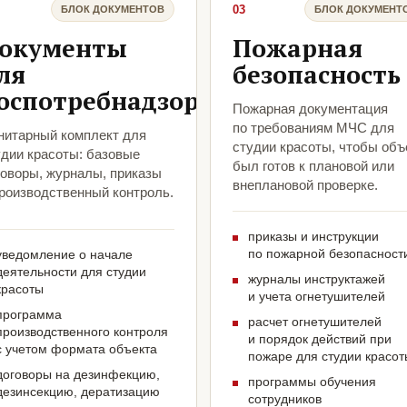
03
БЛОК ДОКУМЕНТОВ
БЛОК ДОКУМЕНТ
окументы
Пожарная
ля
безопасность
оспотребнадзора
Пожарная документация
по требованиям МЧС для
нитарный комплект для
студии красоты, чтобы объ
удии красоты: базовые
был готов к плановой или
говоры, журналы, приказы
внеплановой проверке.
производственный контроль.
приказы и инструкции
по пожарной безопасност
уведомление о начале
деятельности для студии
журналы инструктажей
красоты
и учета огнетушителей
программа
расчет огнетушителей
производственного контроля
и порядок действий при
с учетом формата объекта
пожаре для студии красот
договоры на дезинфекцию,
программы обучения
дезинсекцию, дератизацию
сотрудников