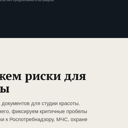
шла без предписаний и штрафов.
жем риски для
ты
 документов для студии красоты.
него, фиксируем критичные пробелы
ки к Роспотребнадзору, МЧС, охране