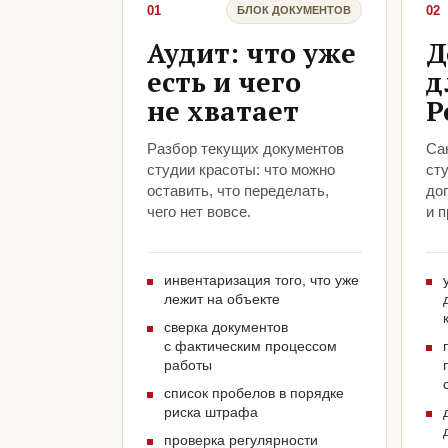
01
02
БЛОК ДОКУМЕНТОВ
Аудит: что уже
Д
есть и чего
д
не хватает
Р
Разбор текущих документов
Са
студии красоты: что можно
ст
оставить, что переделать,
до
чего нет вовсе.
и 
инвентаризация того, что уже
лежит на объекте
сверка документов
с фактическим процессом
работы
список пробелов в порядке
риска штрафа
проверка регулярности