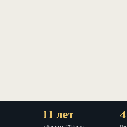
11 лет
4
работаем с 2015 года:
Рос