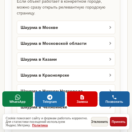
Если объект работает в конкретном городе,
можно сразу открыть релевантную городскую
страницу.
Шаурма в Москве
Шаурма в Московской области
Шаурма в Казани
Шаурма в Красноярске
Шаурма в Нижнем Новгороде
WhatsApp
Telegram
Заявка
Позвонить
Шаурма в Челябинске
Cookie помогают сайту и формам работать корректно.
Для статистики посещений используем
Отклонить
Принять
Шаурма в Уфе
Яндекс.Метрику.
Политика